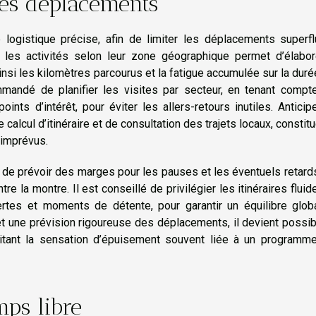
les déplacements
e logistique précise, afin de limiter les déplacements superf
 les activités selon leur zone géographique permet d’élabor
nsi les kilomètres parcourus et la fatigue accumulée sur la dur
mmandé de planifier les visites par secteur, en tenant compt
ints d’intérêt, pour éviter les allers-retours inutiles. Anticip
 calcul d’itinéraire et de consultation des trajets locaux, constit
 imprévus.
de prévoir des marges pour les pauses et les éventuels retards
e la montre. Il est conseillé de privilégier les itinéraires fluid
rtes et moments de détente, pour garantir un équilibre globa
t une prévision rigoureuse des déplacements, il devient possi
vitant la sensation d’épuisement souvent liée à un programme
mps libre