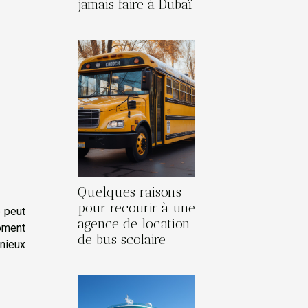
jamais faire à Dubaï
Quelques raisons
pour recourir à une
e peut
agence de location
moment
de bus scolaire
onieux