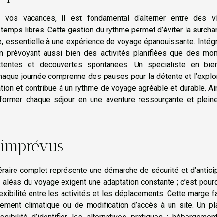
e vos vacances, il est fondamental d’alterner entre des vi
temps libres. Cette gestion du rythme permet d’éviter la surcha
e, essentielle à une expérience de voyage épanouissante. Intég
 en prévoyant aussi bien des activités planifiées que des mo
 attentes et découvertes spontanées. Un spécialiste en bien
haque journée comprenne des pauses pour la détente et l’explo
tion et contribue à un rythme de voyage agréable et durable. Ain
sformer chaque séjour en une aventure ressourçante et plein
 imprévus
éraire complet représente une démarche de sécurité et d’antici
aléas du voyage exigent une adaptation constante ; c’est pourq
xibilité entre les activités et les déplacements. Cette marge fa
gement climatique ou de modification d’accès à un site. Un pl
sibilité d’identifier les alternatives pratiques : hébergemen