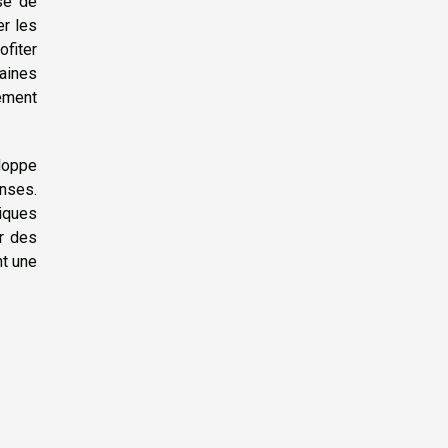
ase de
er les
ofiter
baines
ement
eloppe
nses.
tiques
r des
nt une