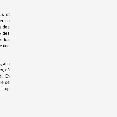
lus et
er un
ée des
e des
er les
ue une
, afin
es, où
l. En
ble de
 trop