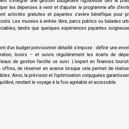
nvient d’intégrer une gestion budgétaire rigoureuse dès la ph
iper les dépenses à venir et d’ajuster le programme afin d’évit
ent activités gratuites et payantes s’avère bénéfique pour pr
coûts. Les musées à entrée libre, parcs publics ou balades ur
éciables, tandis que quelques expériences payantes soigneus
t d’un budget prévisionnel détaillé s’impose : définir une env
ration, loisirs – et suivre régulièrement les écarts de dépe
bleaux de gestion facilite ce suivi. L’expert en finances touris
offres, de réserver en avance lorsque cela permet de réalise
ibles. Ainsi, la prévision et l’optimisation conjuguées garantisse
quilibré, rendant le voyage à la fois agréable et accessible.