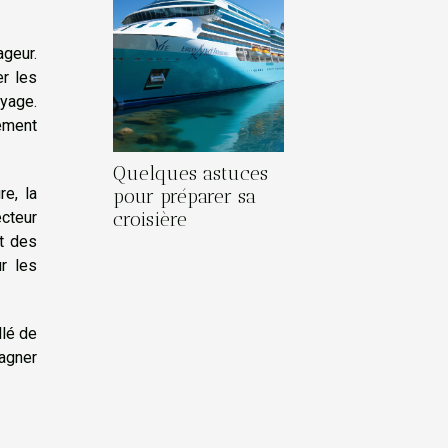
ageur.
r les
oyage.
lement
Quelques astuces
re, la
pour préparer sa
ecteur
croisière
et des
r les
llé de
agner