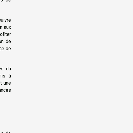
suivre
on aux
ofiter
ion de
nce de
es du
mis à
nt une
cances