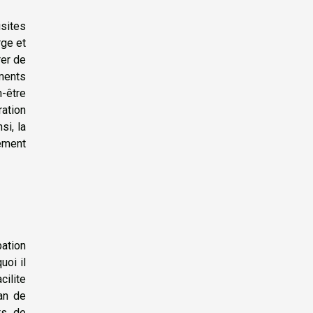
sites
rge et
rer de
ments
-être
ration
si, la
ement
pation
uoi il
cilite
an de
ts de