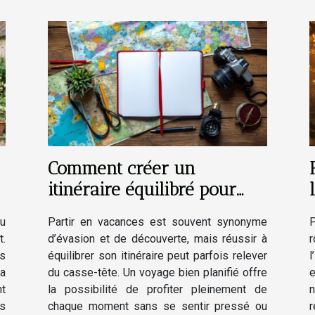
Comment créer un
itinéraire équilibré pour
des vacances réussies ?
u
Partir en vacances est souvent synonyme
P
t.
d’évasion et de découverte, mais réussir à
r
s
équilibrer son itinéraire peut parfois relever
l
a
du casse-tête. Un voyage bien planifié offre
e
nt
la possibilité de profiter pleinement de
n
s
chaque moment sans se sentir pressé ou
r