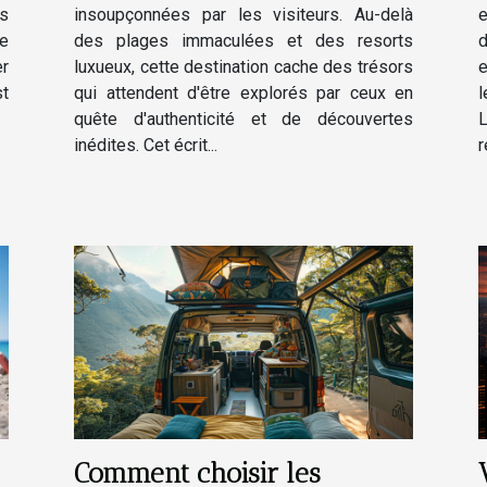
ns
insoupçonnées par les visiteurs. Au-delà
e
te
des plages immaculées et des resorts
er
luxueux, cette destination cache des trésors
e
st
qui attendent d'être explorés par ceux en
l
quête d'authenticité et de découvertes
L
inédites. Cet écrit...
r
Comment choisir les