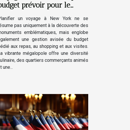
budget prévoir pour le
repas, le shopping et les
Planifier un voyage à New York ne se
visites ?
ésume pas uniquement à la découverte des
monuments emblématiques, mais englobe
également une gestion avisée du budget
édié aux repas, au shopping et aux visites.
a vibrante mégalopole offre une diversité
ulinaire, des quartiers commerçants animés
t une...